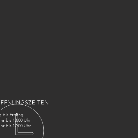
FFNUNGSZEITEN
 bis Freitag:
hr bis 13:00 Uhr
SUCHEN SIE UNS
Uhr
bis 17:00 Uhr