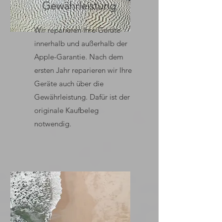
Gewährleistung
Wir reparieren Ihre Geräte
innerhalb und außerhalb der
Apple-Garantie. Nach dem
ersten Jahr reparieren wir Ihre
Geräte auch über die
Gewährleistung. Dafür ist der
originale Kaufbeleg
notwendig.