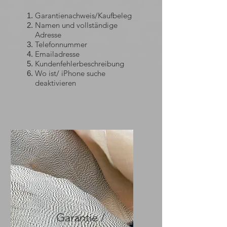
Garantienachweis/Kaufbeleg
Namen und vollständige
Adresse
Telefonnummer
Emailadresse
Kundenfehlerbeschreibung
Wo ist/ iPhone suche
deaktivieren
Garantie /