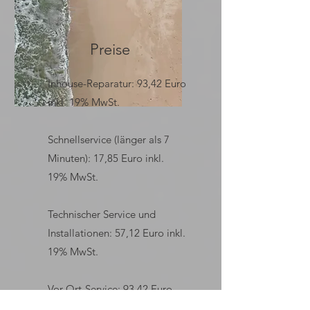
Preise
Inhouse-Reparatur: 93,42 Euro
inkl. 19% MwSt.
Schnellservice (länger als 7
Minuten): 17,85 Euro inkl.
19% MwSt.
Technischer Service und
Installationen: 57,12 Euro inkl.
19% MwSt.
Vor-Ort-Service: 93,42 Euro
inkl. 19% MwSt. zzgl. Anfahrt