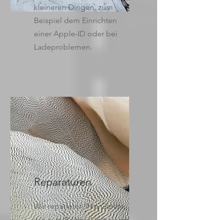
kleineren Dingen, zum
Beispiel dem Einrichten
einer Apple-ID oder bei
Ladeproblemen.
Reparaturen
Wir reparieren Ihre Geräte,
wie zum Beispiel mit einem