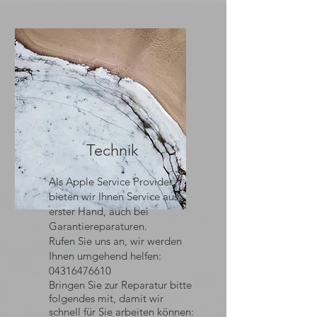
Technik
​Als Apple Service Provider
bieten wir Ihnen Service aus
erster Hand,
auch bei
Garantiereparaturen.
Rufen Sie uns an, wir werden
Ihnen umgehend helfen:
04316476610
Bringen Sie zur Reparatur bitte
folgendes mit, damit wir
schnell für Sie arbeiten können: