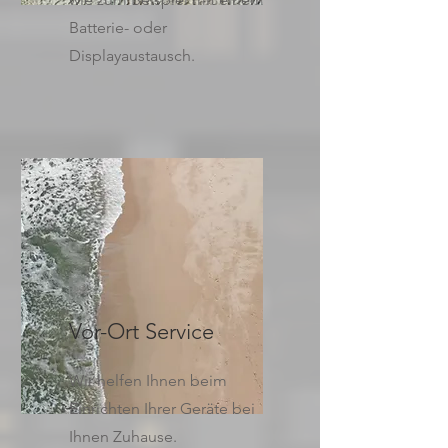
Batterie- oder
Displayaustausch.
Vor-Ort Service
Wir helfen Ihnen beim
Einrichten Ihrer Geräte bei
Ihnen Zuhause.